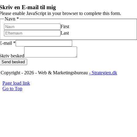
Skriv en E-mail til mig
Please enable JavaScript in your browser to complete this form.
Navn
*
First
Last
E-mail
*
Skriv besked
Send besked
 Copyright - 2026 - Web & Marketingsbureau
- Strategien.dk
Page load link
Go to Top