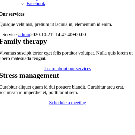
Facebook
Our services
Quisque velit nisi, pretium ut lacinia in, elementum id enim.
Services
admin
2020-10-21T14:47:40+00:00
Family therapy
Vivamus suscipit tortor eget felis porttitor volutpat. Nulla quis lorem ut
libero malesuada feugiat.
Learn about our services
Stress management
Curabitur aliquet quam id dui posuere blandit. Curabitur arcu erat,
accumsan id imperdiet et, porttitor at sem.
Schedule a meeting