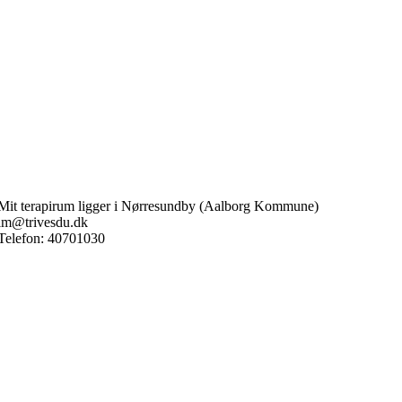
Mit terapirum ligger i Nørresundby (Aalborg Kommune)
lm@trivesdu.dk
Telefon: 40701030